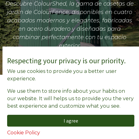
Descubre ColourShed, la gama de casetas de
jardín de ColourFence, disponibles en cuatro
acabados modernos y elegantes, fabricadas
en acero duradero y diseñadas para
combinar perfectamente con tu espacio
exterior
Respecting your privacy is our priority.
We use cookies to provide you a better user
experience.
CASETAS COLOURSHED
We use them to store info about your habits on
our website. It will helps us to provide you the very
ColourShed está fabricado con el exclusivo
best experience and customize what you see.
acero Colorbond™, ofreciendo la misma
resistencia, durabilidad y acabado de alta
I agree
calidad presentes en toda la gama
ColourFence.
Disponemos de
servicio completo
Cookie Policy