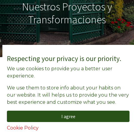
Nuestros Proyectos y
Transformaciones
Respecting your privacy is our priority.
We use cookies to provide you a better user
En
EasyFence
estamos disponibles para
experience.
transformar jardines y espacios exteriores en toda
Andalucía con nuestras
vallas metálicas
We use them to store info about your habits on
innovadoras, resistentes y sin mantenimiento
.
our website. It will helps us to provide you the very
Cada proyecto es un reflejo de nuestro compromiso
best experience and customize what you see.
con la calidad, la estética y la durabilidad.
I agree
Si buscas inspiración para tu propio jardín o
propiedad, explora algunos de nuestros proyectos y
Cookie Policy